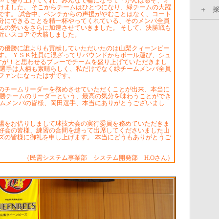
声で盛り上げてくれ、みんなで輪になって「がんばるぞ、オ
けました。 そこからチームはひとつになり、緑チームの大躍
です。 試合中、ベンチからの声援がやむことはなく、コート
分にできることを精一杯やってくれている、そのメンバ全員
ムの勢いをさらに加速させていきました。 そして、決勝戦も
近いスコアで大勝しました。
優勝に誰よりも貢献していただいたのは山梨クィーンビー
す。 ＹＳＫ社員に混ざってリバウンドからボール運び、シュ
さすが！と思わせるプレーでチームを盛り上げていただきまし
田選手は人柄も素晴らしく、私だけでなく緑チームメンバ全員
ファンになったはずです。
チームリーダーを務めさせていただくことが出来、本当に
優勝チームのリーダーという、最高の気分を味わうことができ
ームメンバの皆様、岡田選手、本当にありがとうございまし
をお借りしまして球技大会の実行委員を務めていただきま
好会の皆様、練習の合間を縫って出席してくださいました山
ズの皆様に御礼を申し上げます。 本当にどうもありがとうご
（民需システム事業部 システム開発部 H.Oさん）