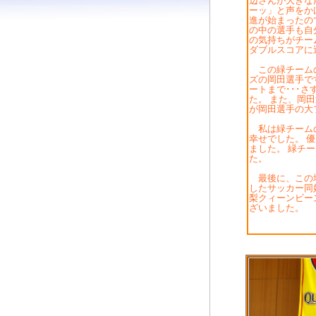
辺さんが大きな
ーッ」と声をか
進が始まったの
の中の選手も自
の気持ちがチー
ダブルスコアに
この緑チームの
ズの岡田選手で
ートまで･･･
た。 また、岡
が岡田選手の大
私は緑チームの
幸せでした。 
ました。 緑チ
た。
最後に、この場
したサッカー同
梨クィーンビー
ざいました。