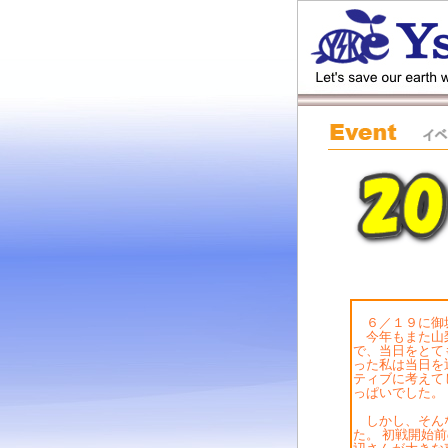
６／１９に御坂
今年もまた山梨
で、当日をとて
った私は当日を
ティブに考えて
っぱいでした。
しかし、そんな
た。 初戦開始