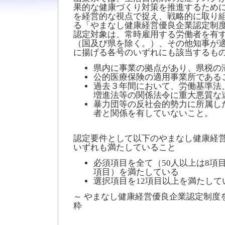
果的な健康づくり対策を推進するため
を経営的な視点で捉え、戦略的に取り
る「やまなし健康経営優良企業認定制
認定対象は、常時雇用する労働者を有
（国及び県を除く。）、その他知事が
に揚げる各号のいずれにも該当するも
県内に事業の拠点があり、県税の
公的医療保険の適用事業所である
過去３年間において、労働基準法
増進法等の関係法令に重大悪質な
暴力団等の反社会的勢力に所属し
者と関係を有していないこと。
認定要件として以下のやまなし健康経
いずれも満たしていること
必須項目を全て（50人以上は8項目
項目）を満たしている
選択項目を12項目以上を満たして
～ やまなし健康経営優良企業認定制度
粋